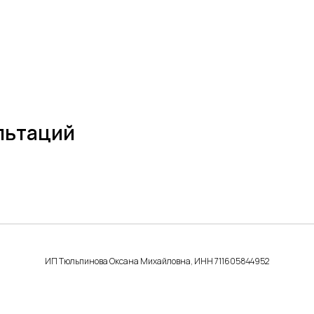
ультаций
ИП Тюльпинова Оксана Михайловна, ИНН 711605844952