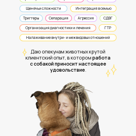
Щенячьи сложности
Интеграция в семью
Триггеры
Сепарация
Агрессия
СДВГ
Организация диагностики и лечения
ГТР
Налаживание внутри- и межвидовых отношений
Даю опекунам животных крутой
клиентский опыт, в котором
работа
с собакой приносит настоящее
удовольствие
.