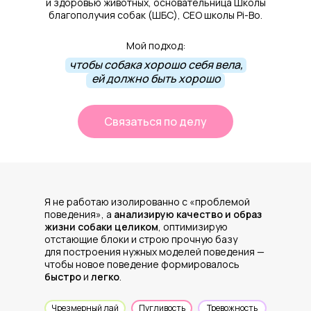
и здоровью животных, основательница Школы
благополучия собак (ШБС), СЕО школы Pi-Bo.
Мой подход:
чтобы собака хорошо себя вела,
ей должно быть хорошо
Связаться по делу
Я не работаю изолированно с «проблемой
поведения», а
анализирую качество и образ
жизни собаки целиком
, оптимизирую
отстающие блоки и строю прочную базу
для построения нужных моделей поведения —
чтобы новое поведение формировалось
быстро
и
легко
.
Чрезмерный лай
Пугливость
Тревожность