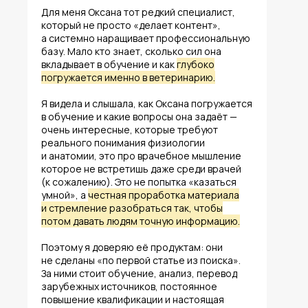
Для меня Оксана тот редкий специалист,
который не просто «делает контент»,
а системно наращивает профессиональную
базу. Мало кто знает, сколько сил она
вкладывает в обучение и как
глубоко
погружается именно в ветеринарию.
Я видела и слышала, как Оксана погружается
в обучение и какие вопросы она задаёт —
очень интересные, которые требуют
реального понимания физиологии
и анатомии, это про врачебное мышление
которое не встретишь даже среди врачей
(к сожалению). Это не попытка «казаться
умной», а
честная проработка материала
и стремление разобраться так, чтобы
потом давать людям точную информацию.
Поэтому я доверяю её продуктам: они
не сделаны «по первой статье из поиска».
За ними стоит обучение, анализ, перевод
зарубежных источников, постоянное
повышение квалификации и настоящая