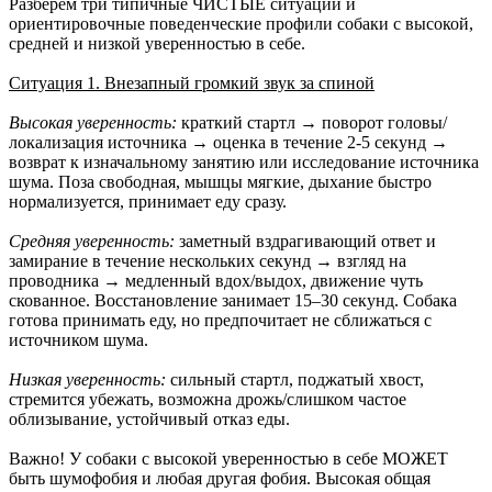
Разберем три типичные ЧИСТЫЕ ситуации и
ориентировочные поведенческие профили собаки с высокой,
средней и низкой уверенностью в себе.
Ситуация 1. Внезапный громкий звук за спиной
Высокая уверенность:
краткий стартл → поворот головы/
локализация источника → оценка в течение 2-5 секунд →
возврат к изначальному занятию или исследование источника
шума. Поза свободная, мышцы мягкие, дыхание быстро
нормализуется, принимает еду сразу.
Средняя уверенность:
заметный вздрагивающий ответ и
замирание в течение нескольких секунд → взгляд на
проводника → медленный вдох/выдох, движение чуть
скованное. Восстановление занимает 15–30 секунд. Собака
готова принимать еду, но предпочитает не сближаться с
источником шума.
Низкая уверенность:
сильный стартл, поджатый хвост,
стремится убежать, возможна дрожь/слишком частое
облизывание, устойчивый отказ еды.
Важно! У собаки с высокой уверенностью в себе МОЖЕТ
быть шумофобия и любая другая фобия. Высокая общая