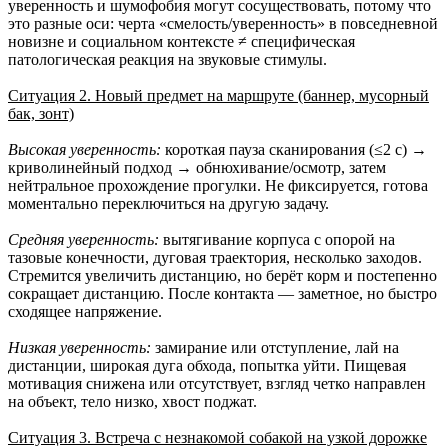
уверенность и шумофобия могут сосуществовать, потому что
это разные оси: черта «смелость/уверенность» в повседневной
новизне и социальном контексте ≠ специфическая
патологическая реакция на звуковые стимулы.
Ситуация 2. Новый предмет на маршруте (баннер, мусорный
бак, зонт)
Высокая уверенность:
короткая пауза сканирования (≤2 с) →
криволинейный подход → обнюхивание/осмотр, затем
нейтральное прохождение прогулки. Не фиксируется, готова
моментально переключиться на другую задачу.
Средняя уверенность:
вытягивание корпуса с опорой на
тазовые конечности, дуговая траектория, несколько заходов.
Стремится увеличить дистанцию, но берёт корм и постепенно
сокращает дистанцию. После контакта — заметное, но быстро
сходящее напряжение.
Низкая уверенность:
замирание или отступление, лай на
дистанции, широкая дуга обхода, попытка уйти. Пищевая
мотивация снижена или отсутствует, взгляд четко направлен
на объект, тело низко, хвост поджат.
Ситуация 3. Встреча с незнакомой собакой на узкой дорожке