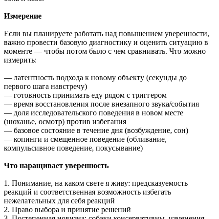
Измерение
Если вы планируете работать над повышением уверенности,
важно провести базовую диагностику и оценить ситуацию в
моменте — чтобы потом было с чем сравнивать. Что можно
измерить:
— латентность подхода к новому объекту (секунды до
первого шага навстречу)
— готовность принимать еду рядом с триггером
— время восстановления после внезапного звука/события
— доля исследовательского поведения в новом месте
(нюханье, осмотр) против избегания
— базовое состояние в течение дня (возбуждение, сон)
— копинги и смещенное поведение (обливание,
компульсивное поведение, покусывание)
Что наращивает уверенность
1. Понимание, на каком свете я живу: предсказуемость
реакций и соответственная возможность избегать
нежелательных для себя реакций
2. Право выбора и принятие решений
3. Постепенная новизна: собаки консервативны, изменения