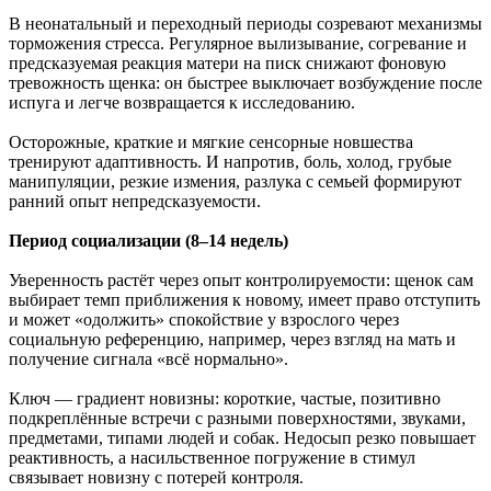
В неонатальный и переходный периоды созревают механизмы
торможения стресса. Регулярное вылизывание, согревание и
предсказуемая реакция матери на писк снижают фоновую
тревожность щенка: он быстрее выключает возбуждение после
испуга и легче возвращается к исследованию.
Осторожные, краткие и мягкие сенсорные новшества
тренируют адаптивность. И напротив, боль, холод, грубые
манипуляции, резкие измения, разлука с семьей формируют
ранний опыт непредсказуемости.
Период социализации (8–14 недель)
Уверенность растёт через опыт контролируемости: щенок сам
выбирает темп приближения к новому, имеет право отступить
и может «одолжить» спокойствие у взрослого через
социальную референцию, например, через взгляд на мать и
получение сигнала «всё нормально».
Ключ — градиент новизны: короткие, частые, позитивно
подкреплённые встречи с разными поверхностями, звуками,
предметами, типами людей и собак. Недосып резко повышает
реактивность, а насильственное погружение в стимул
связывает новизну с потерей контроля.