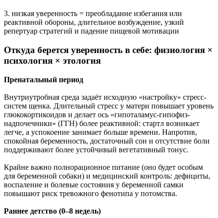
3. низкая уверенность = преобладание избегания или
реактивной обороны, длительное возбуждение, узкий
репертуар стратегий и падение пищевой мотивации
Откуда берется уверенность в себе: физиология ×
психология × этология
Пренатальный период
Внутриутробная среда задаёт исходную «настройку» стресс-
систем щенка. Длительный стресс у матери повышает уровень
глюкокортикоидов и делает ось «гипоталамус-гипофиз-
надпочечники» (ГГН) более реактивной: стартл возникает
легче, а успокоение занимает больше времени. Напротив,
спокойная беременность, достаточный сон и отсутствие боли
поддерживают более устойчивый вегетативный тонус.
Крайне важно полнорационное питание (оно будет особым
для беременной собаки) и медицинский контроль: дефициты,
воспаление и болевые состояния у беременной самки
повышают риск тревожного фенотипа у потомства.
Раннее детство (0–8 недель)