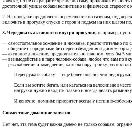
коляске, но не сокращайте чрезмерно саму продолжительность п
достаточной улицы собаки когнитивно и физически стареют с 
2. На прогулке предпочесть перемещение по газонам, под дере
включить в прогулку спуски с горок и подъем на них шагом п
3. Чередовать активности внутри прогулки,
например, пусть 
— самостоятельное хождение и нюханье, предпочтительно по с
— общение с сородичами без перевозбуждения и дискомфорта 
— активное движение, предпочтительно галопом, хотя бы 5 мин
— взаимодействие в паре человек-собака, любое что вам по вк
— расслабление и замедление, хотя бы пару-тройку раз постоя
Перегружать собаку — еще более опасно, чем недогружать
Если вы хотите бегать или кататься на велосипеде вместе
нагрузки нужно вводить плавно и всегда делать разминку
И конечно, помним: приоритет всегда у истинно-собачьих
Совместные домашние занятия
Нет-нет, эта тема будет важна далеко не только собакам, огра