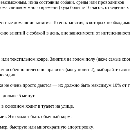
невозможным, из-за состояния собаки, среды или проводников
дома слишком много времени (куда больше 16 часов, отведенных
стные домашние занятия. То есть занятия, в которых необходимо
ию занятий с собакой в день, вне зависимости от интенсивности
м или текстильном ковре. Занятия на голом полу (даже самые спо
 вам особенно ничего не нравится (могу понять!), выбирайте са
посиди».
ока не очень просто даются — их должно быть максимум 10% от 
— дольше 5 минут.
а в основном ходит в туалет на улице.
ждает. Это может быть обычный корм.
имер, быструю или многократную апортировку.