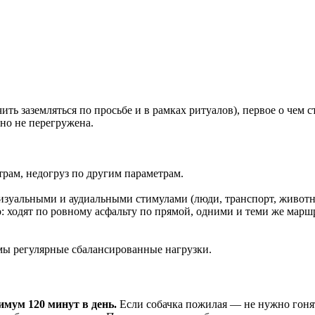
ить заземляться по просьбе и в рамках ритуалов), первое о чем 
но не перегружена.
рам, недогруз по другим параметрам.
зуальными и аудиальными стимулами (люди, транспорт, животны
: ходят по ровному асфальту по прямой, одними и теми же марш
имы регулярные сбалансированные нагрузки.
мум 120 минут в день.
Если собачка пожилая — не нужно гонят