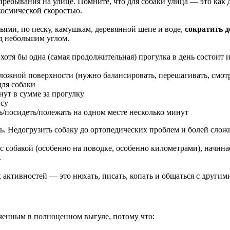
ребывания на улице. Помните, что для собаки улица — это как дл
космической скоростью.
вьями, по песку, камушкам, деревянной щепе и воде,
сократить д
од небольшим углом.
хотя бы одна (самая продолжительная) прогулка в день состоит 
ложной поверхности (нужно балансировать, перешагивать, смотр
для собаки
ут в сумме за прогулку
усу
ть/посидеть/полежать на одном месте несколько минут
. Недогрузить собаку до ортопедических проблем и болей сложн
 с собакой (особенно на поводке, особенно километрами), начина
.
 активностей — это нюхать, писать, копать и общаться с другим
ниченным в полноценном выгуле, потому что: