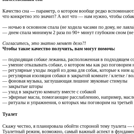
Качество сна — параметр, о котором вообще редко вспоминают.
что конкретно это значит? А вот что — нам нужно, чтобы собак
— ночью в основном спала (не ходила часами по дому, не лаяла
— днем спала минимум 2 раза по 90+ минут глубоким сном (не 
Согласитесь, это знатно меняет дело?!
Чтобы такое качество получить, вам могут помочь:
— подходящая собаке лежанка, расположенная в подходящем со
— умение отказывать собаке, о котором мы как раз поговорим
— регулярные уходы людей из дома для собак, которые к ним 
— регулярная изоляция собаки в закрытой комнате / клетке / во
— фоновая музыка, заглушающая лишние звуковые стимулы
— закрытые шторы
— уход в закрытую комнату вместе с собакой
— эфирные масла, помогающие расслаблению, например, масл
— ритуалы и упражнения, о которых мы поговорим на третьей 
Туалет
Скажу честно, я планировала обойти стороной тему туалета — 
Туалетный режим, возможно, самый важный аспект в фундамен