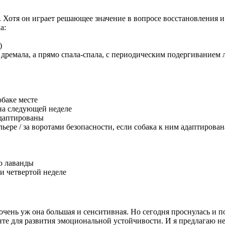
 Хотя он играет решающее значение в вопросе восстановления и
а:
)
дремала, а прямо спала-спала, с периодическим подергиванием л
баке месте
 на следующей неделе
адаптированы
льере / за воротами безопасности, если собака к ним адаптирован
о лаванды
и четвертой неделе
очень уж она большая и сенситивная. Но сегодня проснулась и п
те для развития эмоциональной устойчивости. И я предлагаю н