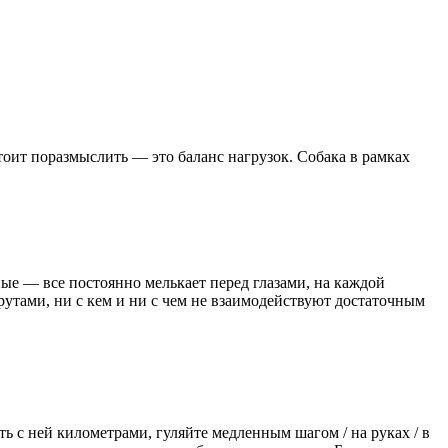
стоит поразмыслить — это баланс нагрузок. Собака в рамках
е — все постоянно мелькает перед глазами, на каждой
рутами, ни с кем и ни с чем не взаимодействуют достаточным
ь с ней километрами, гуляйте медленным шагом / на руках / в