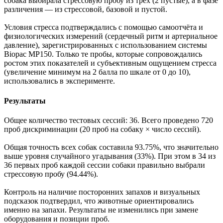
собака выбирала стрессовую пробу из трёх (2 пустые), а в фазе
различения — из стрессовой, базовой и пустой.
Условия стресса подтверждались с помощью самоотчёта и
физиологических измерений (сердечный ритм и артериальное
давление), зарегистрированных с использованием системы
Biopac MP150. Только те пробы, которые сопровождались
ростом этих показателей и субъективным ощущением стресса
(увеличение минимум на 2 балла по шкале от 0 до 10),
использовались в эксперименте.
Результаты
Общее количество тестовых сессий: 36. Всего проведено 720
проб дискриминации (20 проб на собаку × число сессий).
Общая точность всех собак составила 93.75%, что значительно
выше уровня случайного угадывания (33%). При этом в 34 из
36 первых проб каждой сессии собаки правильно выбрали
стрессовую пробу (94.44%).
Контроль на наличие посторонних запахов и визуальных
подсказок подтвердил, что животные ориентировались
именно на запахи. Результаты не изменились при замене
оборудования и позиции проб.