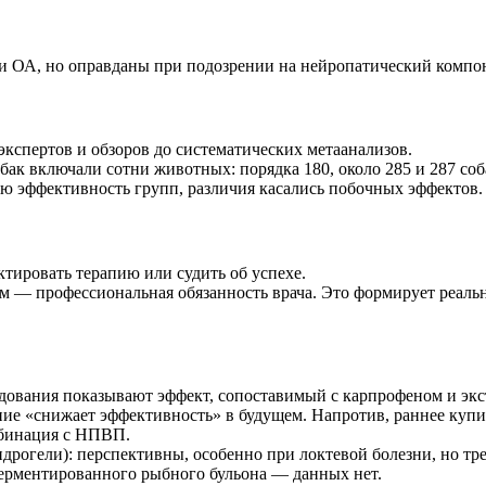
и ОА, но оправданы при подозрении на нейропатический компо
кспертов и обзоров до систематических метаанализов.
к включали сотни животных: порядка 180, около 285 и 287 соба
вную эффективность групп, различия касались побочных эффектов.
ктировать терапию или судить об успехе.
м — профессиональная обязанность врача. Это формирует реаль
едования показывают эффект, сопоставимый с карпрофеном и экс
ание «снижает эффективность» в будущем. Напротив, раннее ку
мбинация с НПВП.
идрогели): перспективны, особенно при локтевой болезни, но т
ерментированного рыбного бульона — данных нет.