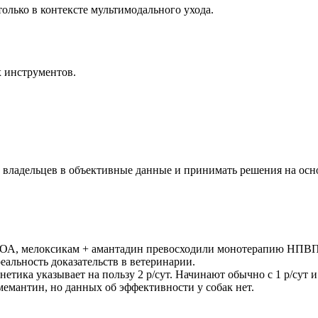
только в контексте мультимодального ухода.
 инструментов.
владельцев в объективные данные и принимать решения на осно
а с ОА, мелоксикам + амантадин превосходили монотерапию НПВП
еальность доказательств в ветеринарии.
етика указывает на пользу 2 р/сут. Начинают обычно с 1 р/сут и
мемантин, но данных об эффективности у собак нет.