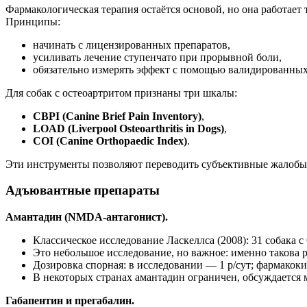
Фармакологическая терапия остаётся основой, но она работает 
Принципы:
начинать с лицензированных препаратов,
усиливать лечение ступенчато при прорывной боли,
обязательно измерять эффект с помощью валидированных
Для собак с остеоартритом признаны три шкалы:
CBPI (Canine Brief Pain Inventory)
,
LOAD (Liverpool Osteoarthritis in Dogs)
,
COI (Canine Orthopaedic Index)
.
Эти инструменты позволяют переводить субъективные жалобы 
Адъювантные препараты
Амантадин (NMDA-антагонист).
Классическое исследование Ласкеллса (2008): 31 собак
Это небольшое исследование, но важное: именно такова р
Дозировка спорная: в исследовании — 1 р/сут; фармакокин
В некоторых странах амантадин ограничен, обсуждается 
Габапентин и прегабалин.