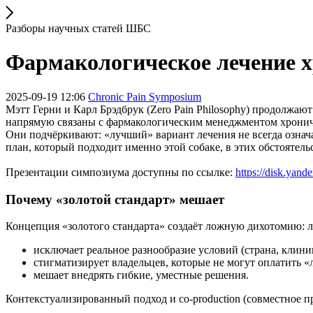
Разборы научных статей ШБС
Фармакологическое лечение х
2025-09-19 12:06
Chronic Pain Symposium
Мэтт Герни и Карл Брэдбрук (Zero Pain Philosophy) продолжают
напрямую связаны с фармакологическим менеджментом хрониче
Они подчёркивают: «лучший» вариант лечения не всегда означ
план, который подходит именно этой собаке, в этих обстоятельс
Презентации симпозиума доступны по ссылке:
https://disk.ya
Почему «золотой стандарт» мешает
Концепция «золотого стандарта» создаёт ложную дихотомию: л
исключает реальное разнообразие условий (страна, клиник
стигматизирует владельцев, которые не могут оплатить 
мешает внедрять гибкие, уместные решения.
Контекстуализированный подход и co-production (совместное п