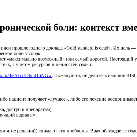
ронической боли: контекст вме
 идеи прошлогоднего доклада «Gold standard is dead». Их цель 
ской боли у собак.
ает «максимально возможный» или самый дорогой. Настоящий ус
твах, с учётом ресурсов и ценностей семьи.
ndex.ru/d/kS1rUDhn41qNGw
. Пожалуйста, не делитесь ими вне ШБС
ибо пациент получает «лучшее», либо его лечение воспринимаетс
а, доступ к препаратам),
«лучший вариант»,
ринятие решений) снимают эти проблемы. Врач обсуждает с семь