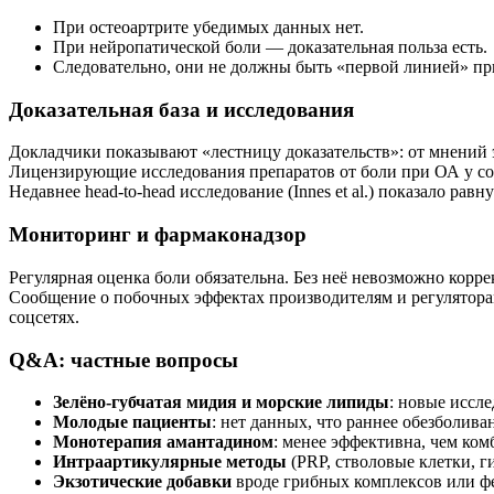
При остеоартрите убедимых данных нет.
При нейропатической боли — доказательная польза есть.
Следовательно, они не должны быть «первой линией» пр
Доказательная база и исследования
Докладчики показывают «лестницу доказательств»: от мнений э
Лицензирующие исследования препаратов от боли при ОА у соба
Недавнее head-to-head исследование (Innes et al.) показало ра
Мониторинг и фармаконадзор
Регулярная оценка боли обязательна. Без неё невозможно корре
Сообщение о побочных эффектах производителям и регулятора
соцсетях.
Q&A: частные вопросы
Зелёно-губчатая мидия и морские липиды
: новые иссл
Молодые пациенты
: нет данных, что раннее обезболив
Монотерапия амантадином
: менее эффективна, чем ко
Интраартикулярные методы
(PRP, стволовые клетки, г
Экзотические добавки
вроде грибных комплексов или ф