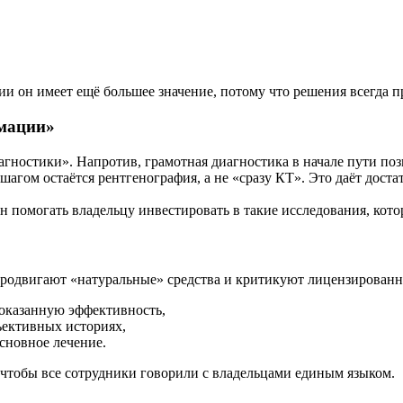
,
ии он имеет ещё большее значение, потому что решения всегда 
рмации»
гностики». Напротив, грамотная диагностика в начале пути поз
агом остаётся рентгенография, а не «сразу КТ». Это даёт дост
н помогать владельцу инвестировать в такие исследования, кот
продвигают «натуральные» средства и критикуют лицензированн
оказанную эффективность,
ъективных историях,
сновное лечение.
 чтобы все сотрудники говорили с владельцами единым языком.