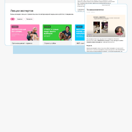
В течение 2026 года эксклюзивно в ШБС выходит
авторский курс Оксаны Тюльпиновой о благополучии
собак
«Один раз разобраться,
чтобы собака жила счастливо»
Курс доступен в рамках стандартной подписки