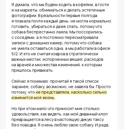
Я думала, что мы будем ходить в кофейни, в гости
и на маркеты, обниматься и делать эстетичные
фотографии. В реальности первые полгода
я плакала почти каждый день: не могла нормально
готовить, убираться и даже спать, потому что
собака беспрестанно лаяла. Мы поссорились
с соседями, а я постоянно пересматривала
записи с домашних камер, потому что собака
не умела оставаться одна, а мы работали в офисе
5/2. И это не считая ковров в стратегически
важных местах, испорченных вещей, расходов
на врачей и множества изменений, к которым
пришлось привыкать.
Сейчас я понимаю: прочитай я такой список
заранее, собаку, возможно, не завела бы. Просто
потому, что
не представляла, насколько сильно
изменится моя жизнь.
Но при этом мало что приносит мне столько
удовольствия, как видеть, как мой диванный клоп
превращается в лесу в настоящую дикую таксу
без поводка. Я очень люблю свою собаку. И рада,