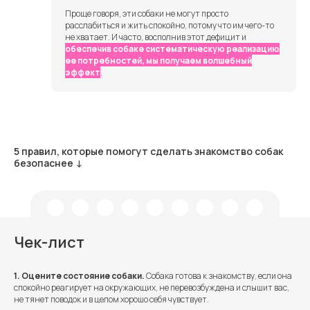
Проще говоря, эти собаки не могут просто
расслабиться и жить спокойно, потому что им чего-то
не хватает. И часто, восполнив этот дефицит и
обеспечив собаке систематическую реализацию
ее потребностей, мы получаем волшебный
эффект
.
5 правил, которые помогут сделать знакомство собак
безопаснее ↓
Чек-лист
1. Оцените состояние собаки.
Собака готова к знакомству, если она
спокойно реагирует на окружающих, не перевозбуждена и слышит вас,
не тянет поводок и в целом хорошо себя чувствует.