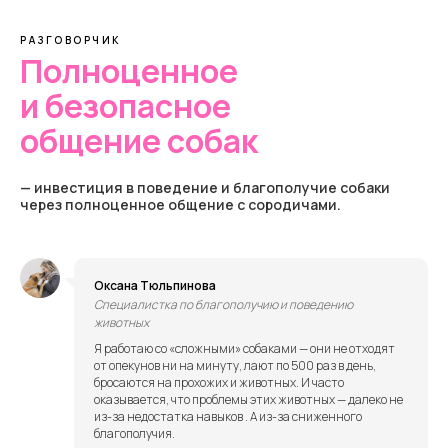
РАЗГОВОРЧИК
Полноценное
и безопасное
общение собак
— инвестиция в поведение и благополучие собаки
через полноценное общение с сородичами.
Оксана Тюльпинова
Специалистка по благополучию и поведению
животных
Я работаю со «сложными» собаками — они не отходят
от опекунов ни на минуту, лают по 500 раз в день,
бросаются на прохожих и животных. И часто
оказывается, что проблемы этих животных — далеко не
из-за недостатка навыков . А из-за сниженного
благополучия.