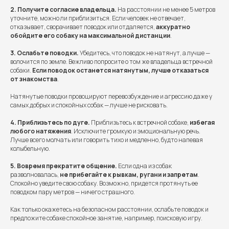
2. Получите согласие владельца.
На расстоянии не менее 5 метров
уточните, можно ли приблизиться. Если человек не отвечает,
отказывает, сворачивает поводок или отдаляется,
аккуратно
обойдите его собаку на
максимальной дистанции
.
3. Ослабьте поводки.
Убедитесь, что поводок не натянут, а лучше —
волочится по земле. Вежливо попросите о том же владельца встречной
собаки.
Если
поводок останется натянутым, лучше отказаться
от
знакомства
.
Натянутые поводки провоцируют перевозбуждение и агрессию даже у
самых добрых и спокойных собак — лучше не рисковать.
4. Приблизьтесь по дуге.
Приблизьтесь к встречной собаке,
избегая
любого натяжения
. Исключите громкую и эмоциональную речь.
Лучше всего молчать или говорить тихо и медленно, будто напевая
колыбельную.
5. Вовремя прекратите общение.
Если одна из собак
разволновалась,
не прибегайте к рывкам, ругани и
запретам
.
Спокойно уведите свою собаку. Возможно, придется протянуть ее
поводком пару метров — ничего страшного.
Как только окажетесь на безопасном расстоянии, ослабьте поводок и
предложите собаке спокойное занятие, например, поисковую игру.