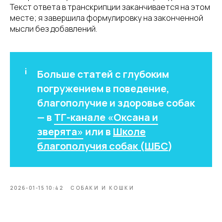
Текст ответа в транскрипции заканчивается на этом
месте; я завершила формулировку на законченной
мысли без добавлений.
Больше статей с глубоким
погружением в поведение,
благополучие и здоровье собак
— в
ТГ-канале «Оксана и
зверята»
или в
Школе
благополучия собак (ШБС
)
2026-01-15 10:42
СОБАКИ И КОШКИ