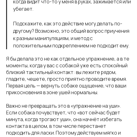
когда видит что-то у меня в руках, зажимается или
убегает.
Подскажите, как это действие могу делать по-
другому? Возможно, это общий вопрос приучения
к разным манипуляциям, и метод с
положительным подкреплением не подходит ему.
Я бы делала это не как отдельное упражнение, а в те
моменты, когда у вас с собакой уже есть спокойный
близкий тактильный контакт: вы лежите рядом,
гладите, чешете, просто приятно проводите время.
Первая цель — вернуть собаке ощущение, что ваши
прикосновения в зоне ушей нормальны.
Важно не превращать это в «упражнение на уши».
Если собака почувствует, что «вот сейчас будет
минута, когда трогают уши», она начнёт избегать
контакта в целом, в том числе перестанет
подходить для ласки. Поэтому действуем мягко и