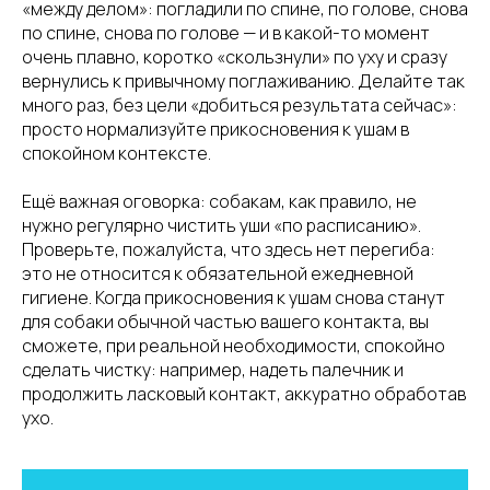
«между делом»: погладили по спине, по голове, снова
по спине, снова по голове — и в какой-то момент
очень плавно, коротко «скользнули» по уху и сразу
вернулись к привычному поглаживанию. Делайте так
много раз, без цели «добиться результата сейчас»:
просто нормализуйте прикосновения к ушам в
спокойном контексте.
Ещё важная оговорка: собакам, как правило, не
нужно регулярно чистить уши «по расписанию».
Проверьте, пожалуйста, что здесь нет перегиба:
это не относится к обязательной ежедневной
гигиене. Когда прикосновения к ушам снова станут
для собаки обычной частью вашего контакта, вы
сможете, при реальной необходимости, спокойно
сделать чистку: например, надеть палечник и
продолжить ласковый контакт, аккуратно обработав
ухо.