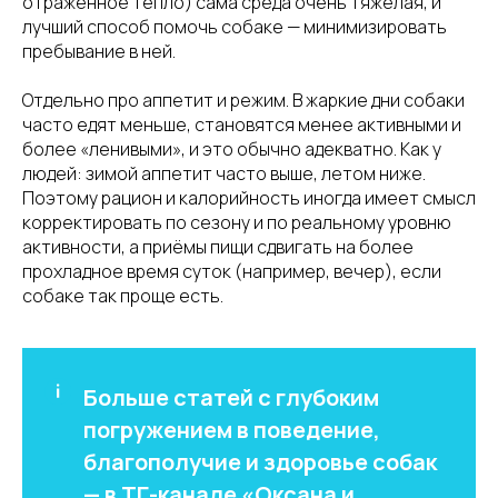
отражённое тепло) сама среда очень тяжёлая, и
лучший способ помочь собаке — минимизировать
пребывание в ней.
Отдельно про аппетит и режим. В жаркие дни собаки
часто едят меньше, становятся менее активными и
более «ленивыми», и это обычно адекватно. Как у
людей: зимой аппетит часто выше, летом ниже.
Поэтому рацион и калорийность иногда имеет смысл
корректировать по сезону и по реальному уровню
активности, а приёмы пищи сдвигать на более
прохладное время суток (например, вечер), если
собаке так проще есть.
Больше статей с глубоким
погружением в поведение,
благополучие и здоровье собак
— в
ТГ-канале «Оксана и