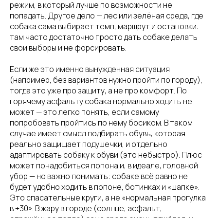
режим, в который лучше по возможности не
попадать. Другое дело — лес или зелёная среда, где
собака сама выбирает темп, маршрут и остановки:
там часто достаточно просто дать собаке делать
свои выборы и не форсировать.
Если же это именно вынужденная ситуация
(например, без вариантов нужно пройти по городу),
тогда это уже про защиту, а не про комфорт. По
горячему асфальту собака нормально ходить не
может — это легко понять, если самому
попробовать пройтись по нему босиком. В таком
случае имеет смысл подбирать обувь, которая
реально защищает подушечки, и отдельно
адаптировать собаку к обуви (это небыстро). Плюс
может понадобиться попона и, в идеале, головной
убор — но важно понимать: собаке всё равно не
будет удобно ходить в попоне, ботинках и «шапке».
Это спасательные круги, а не «нормальная прогулка
в +30». В жару в городе (солнце, асфальт,