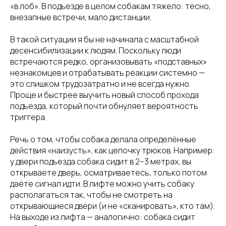
«в лоб». В подъезде в целом собакам тяжело: тесно,
внезапные встречи, мало дистанции.
В такой ситуации я бы не начинала с масштабной
десенсибилизации к людям. Поскольку люди
встречаются редко, организовывать «подставных»
незнакомцев и отрабатывать реакции системно —
это слишком трудозатратно и не всегда нужно.
Проще и быстрее выучить новый способ прохода
подъезда, который почти обнуляет вероятность
триггера.
Речь о том, чтобы собака делала определённые
действия «наизусть», как цепочку трюков. Например:
у двери подъезда собака сидит в 2–3 метрах, вы
открываете дверь, осматриваетесь, только потом
даёте сигнал идти. В лифте можно учить собаку
располагаться так, чтобы не смотреть на
открывающиеся двери (и не «сканировать», кто там).
На выходе из лифта — аналогично: собака сидит