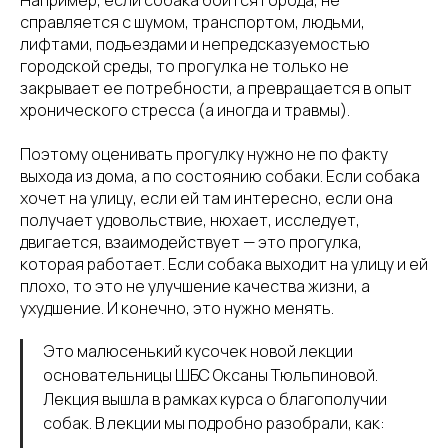
Например, если собака боится города, не
справляется с шумом, транспортом, людьми,
лифтами, подъездами и непредсказуемостью
городской среды, то прогулка не только не
закрывает ее потребности, а превращается в опыт
хронического стресса (а иногда и травмы).
Поэтому оценивать прогулку нужно не по факту
выхода из дома, а по состоянию собаки. Если собака
хочет на улицу, если ей там интересно, если она
получает удовольствие, нюхает, исследует,
двигается, взаимодействует — это прогулка,
которая работает. Если собака выходит на улицу и ей
плохо, то это не улучшение качества жизни, а
ухудшение. И конечно, это нужно менять.
Это малюсенький кусочек новой лекции
основательницы ШБС Оксаны Тюльпиновой.
Лекция вышла в рамках курса о благополучии
собак. В лекции мы подробно разобрали, как: