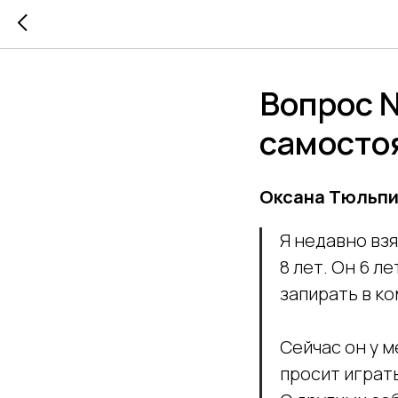
Вопрос №
самосто
Оксана Тюльпин
Я недавно вз
8 лет. Он 6 л
запирать в ко
Сейчас он у м
просит играть