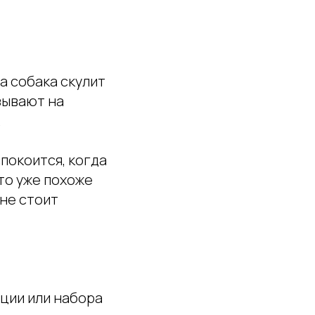
а собака скулит
зывают на
.
спокоится, когда
то уже похоже
 не стоит
ции или набора