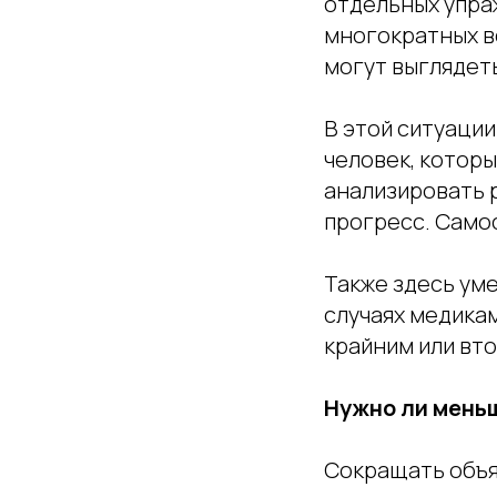
отдельных упра
многократных в
могут выглядеть
В этой ситуаци
человек, которы
анализировать 
прогресс. Само
Также здесь ум
случаях медика
крайним или вт
Нужно ли меньш
Сокращать объят