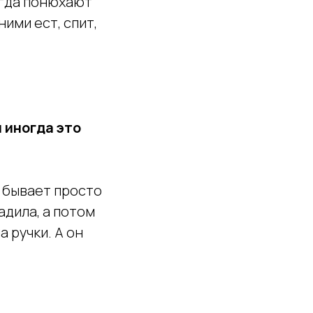
огда понюхают
ними ест, спит,
 иногда это
, бывает просто
адила, а потом
а ручки. А он