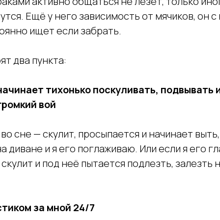
баками активно общаться не лезет, только ин
утся. Ещё у него зависимость от мячиков, он с 
тоянно ищет если забрать.
ят два пункта:
 начинает тихонько поскуливать, подвывать и
громкий вой
во сне — скулит, просыпается и начинает выть
а диване и я его поглаживаю. Или если я его гл
 скулит и под неё пытается подлезть, залезть н
стиком за мной 24/7