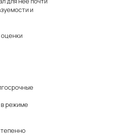
ал для неё почти
азуемости и
с оценки
олгосрочные
 в режиме
степенно