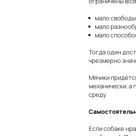
ограничены воз
мало свободы
мало разнооб
мало способо
Тогда один дос
чрезмерно знач
Мячики придётся
механически, а
среду.
Самостоятельн
Если собаке нра