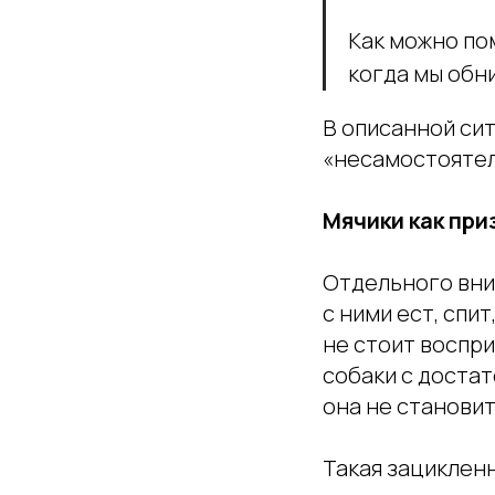
Как можно по
когда мы обн
В описанной сит
«несамостоятел
Мячики как при
Отдельного вним
с ними ест, спи
не стоит воспр
собаки с доста
она не станови
Такая зацикленн