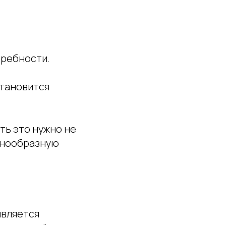
требности.
становится
ть это нужно не
азнообразную
является