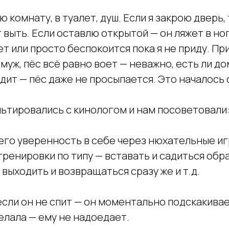
ую комнату, в туалет, душ. Если я закрою дверь,
т выть. Если оставлю открытой — он ляжет в ног
ет или просто беспокоится пока я не приду. П
муж, пёс всё равно воет — неважно, есть ли до
дит — пёс даже не просыпается. Это началось 
ьтировались с кинологом и нам посоветовали
его уверенность в себе через нюхательные игр
тренировки по типу — вставать и садиться обр
, выходить и возвращаться сразу же и т.д.
если он не спит — он моментально подскакивае
делала — ему не надоедает.