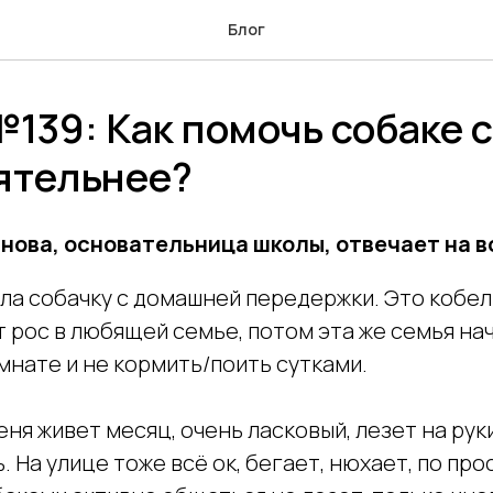
Блог
139: Как помочь собаке 
ятельнее?
ова, основательница школы, отвечает на в
яла собачку с домашней передержки. Это кобел
ет рос в любящей семье, потом эта же семья на
мнате и не кормить/поить сутками.
еня живет месяц, очень ласковый, лезет на рук
. На улице тоже всё ок, бегает, нюхает, по пр