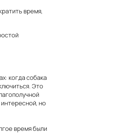
кратить время,
ростой
х: когда собака
еключиться. Это
благополучной
 интересной, но
олгое время были