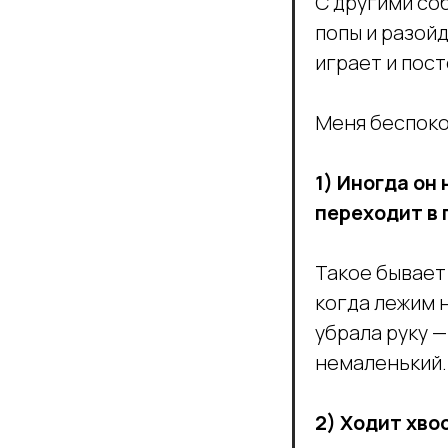
С другими со
попы и разойд
играет и пос
Меня беспоко
1) Иногда он
переходит в 
Такое бывает 
когда лежим н
убрала руку —
немаленький.
2) Ходит хво