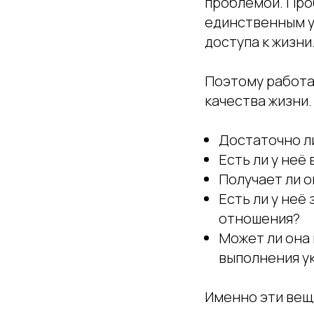
проблемой. Проб
единственным у
доступа к жизни
Поэтому работа 
качества жизни.
Достаточно ли
Есть ли у не
Получает ли 
Есть ли у не
отношения?
Может ли она
выполнения у
Именно эти вещ