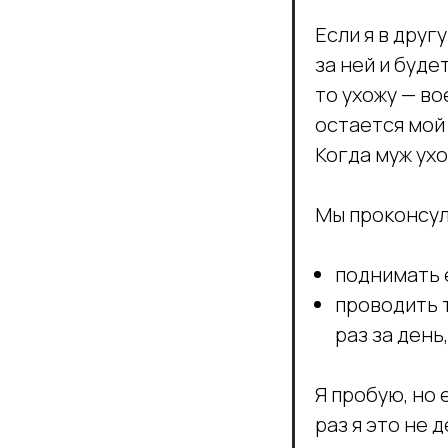
Если я в друг
за ней и буде
то ухожу — во
остается мой 
Когда муж ухо
Мы проконсул
поднимать 
проводить 
раз за день
Я пробую, но 
раз я это не 