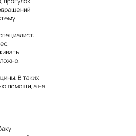
 прогулок,
озвращений
стему.
специалист:
ео,
еживать
сложно.
цины. В таких
ью помощи, а не
баку