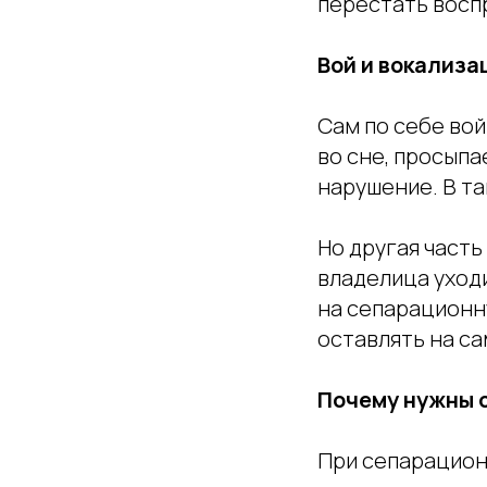
перестать восп
Вой и вокализа
Сам по себе вой
во сне, просыпа
нарушение. В т
Но другая часть
владелица уходи
на сепарационну
оставлять на са
Почему нужны 
При сепарацион