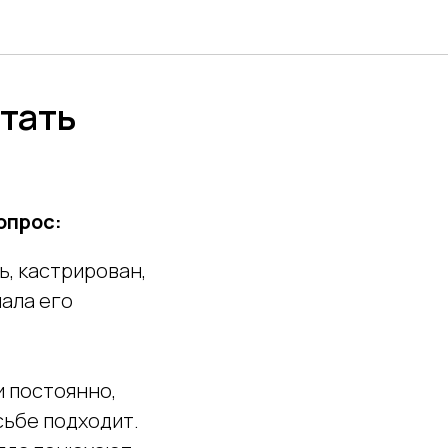
стать
опрос:
ь, кастрирован,
чала его
и постоянно,
осьбе подходит.