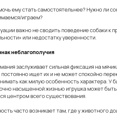
мочь ему стать самостоятельнее? Нужно ли со
имаемся/играем?
уации важно не сводить поведение собаки к п
ьности» или недостатку уверенности.
знак неблагополучия
ания заслуживает сильная фиксация на мячика
т, постоянно ищет их и не может спокойно пер
инимать как милую особенность характера. У 
точно насыщенной жизнью игрушка может быть
тся центром всего существования.
ость часто возникает там, где у животного д