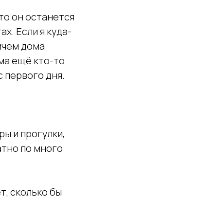
 то он останется
ах. Если я куда-
ричем дома
ма ещё кто-то.
с первого дня.
:
ы и прогулки,
атно по много
т, сколько бы