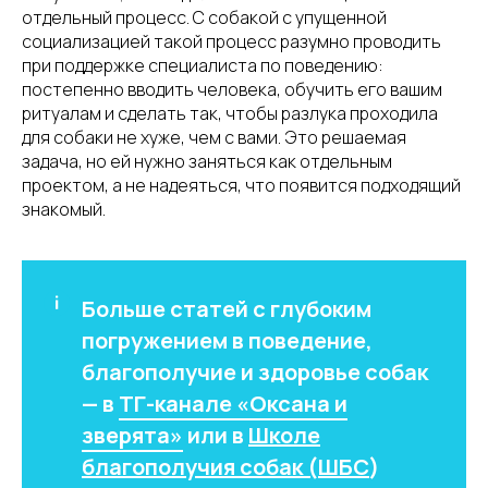
отдельный процесс. С собакой с упущенной
социализацией такой процесс разумно проводить
при поддержке специалиста по поведению:
постепенно вводить человека, обучить его вашим
ритуалам и сделать так, чтобы разлука проходила
для собаки не хуже, чем с вами. Это решаемая
задача, но ей нужно заняться как отдельным
проектом, а не надеяться, что появится подходящий
знакомый.
Больше статей с глубоким
погружением в поведение,
благополучие и здоровье собак
— в
ТГ-канале «Оксана и
зверята»
или в
Школе
благополучия собак (ШБС
)