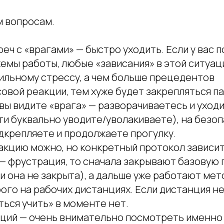
м вопросам.
еч с «врагами» — быстро уходить. Если у вас п
емы работы, любые «зависания» в этой ситуац
сильному стрессу, а чем больше прецедентов
овой реакции, тем хуже будет закрепляться п
вы видите «врага» — разворачиваетесь и уходи
и буквально уводите/уволакиваете), на безо
дкрепляете и продолжаете прогулку.
акцию можно, но конкретный протокол зависит
 — фрустрация, то сначала закрывают базовую
и она не закрыта), а дальше уже работают ме
ого на рабочих дистанциях. Если дистанция н
ься учить» в моменте нет.
ций — очень внимательно посмотреть именно