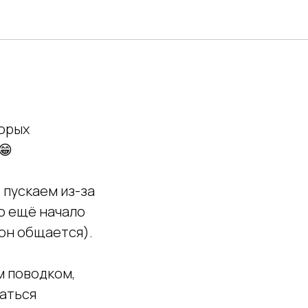
торых
😁
 пускаем из-за
о ещё начало
 он общается).
м поводком,
таться