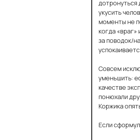
дотронуться д
укусить челов
моменты не п
когда «враг» 
за поводок/на
успокаиваетс
Совсем исклю
уменьшить: ес
качестве экс
понюхали друг
Коржика опять
Если сформул