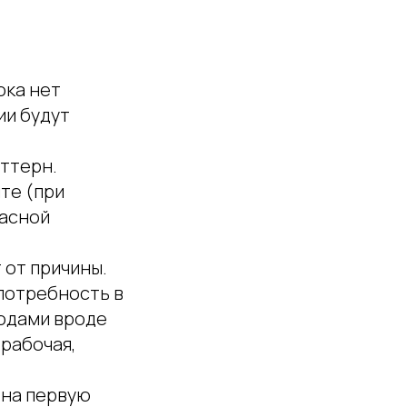
ока нет
ии будут
аттерн.
те (при
пасной
 от причины.
 потребность в
тодами вроде
ерабочая,
 на первую