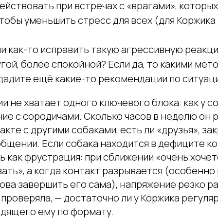
действовать при встречах с «врагами», которых
чтобы уменьшить стресс для всех (для Коржика
и как-то исправить такую агрессивную реакцию
угой, более спокойной? Если да, то какими мет
дадите ещё какие-то рекомендации по ситуац
и не хватает одного ключевого блока: как у с
ие с сородичами. Сколько часов в неделю он 
акте с другими собаками, есть ли «друзья», за
бщении. Если собака находится в дефиците ко
 как фрустрация: при сближении «очень хочет
ать», а когда контакт разрывается (особенно 
ова завершить его сама), напряжение резко р
ы проверяла, — достаточно ли у Коржика регул
одящего ему по формату.