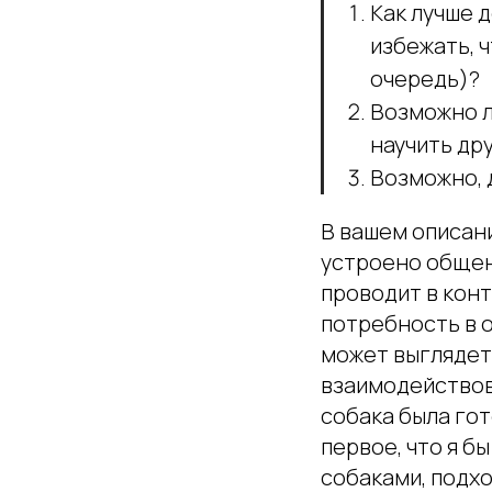
Как лучше 
избежать, 
очередь)?
Возможно л
научить др
Возможно, 
В вашем описани
устроено общен
проводит в конт
потребность в о
может выглядеть
взаимодействов
собака была гот
первое, что я б
собаками, подх