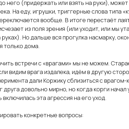
о него (придержать или взять на руки), может
ека. На еду, игрушки, триггерные слова типа «к
ереключается вообще. В итоге перестаёт лаят
исчезает из поля зрения (или уходит, или мы у
 руках). Но дальше вся прогулка насмарку, ок
я только дома.
чить встречи с «врагами» мы не можем. Стара
ли видим врага издалека, идём в другую сторо
перимента дали Коржику сблизиться с врагом-к
 друга довольно мирно, но когда корги начал у
 включилась эта агрессия на его уход.
ировать конкретные вопросы: