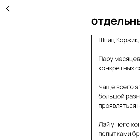
Вопрос 
отдельн
Шпиц Коржик, 
Пару месяцев
конкретных с
Чаще всего эт
большой разн
проявляться н
Лай у него ко
попытками бр