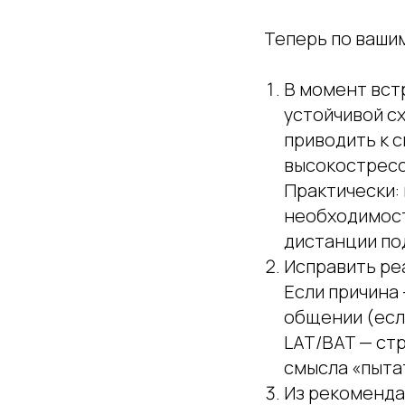
Теперь по ваши
В момент встр
устойчивой сх
приводить к 
высокостресс
Практически: 
необходимост
дистанции по
Исправить ре
Если причина
общении (есл
LAT/BAT — стр
смысла «пытат
Из рекоменда