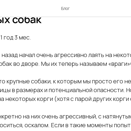
№42: Агрессивный лай на
Блог
ых собак
1 год 3 мес.
 назад начал очень агрессивно лаять на неко
обак во дворе. Мы их теперь называем «враги»
о крупные собаки, к которым мы просто его не
ицы в размерах и потенциальной опасности. Н
а некоторых корги (хотя с парой других корги
нкретно на них очень агрессивный, с натянуты
оситься, оскалом. Если в такие моменты попы