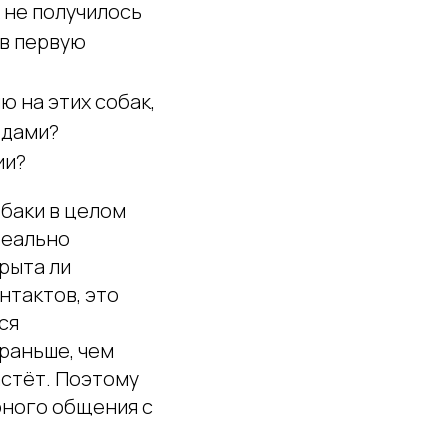
 не получилось
 в первую
 на этих собак,
одами?
ии?
обаки в целом
реально
крыта ли
нтактов, это
ся
раньше, чем
астёт. Поэтому
ярного общения с