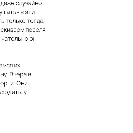
 даже случайно
ушать» в эти
ь только тогда,
таскиваем песеля
ончательно он
емся их
ну. Вчера в
орги. Они
ходить, у