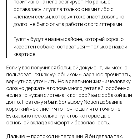
позитивно на него реагирует. Но раньше
оставалась и гуляла только с нами либо с
членами семьи, которых тоже знает довольно
долго; не было опыта работы с догситтерами.
Гулять будут в нашем районе, который хорошо
известен собаке; оставаться — только в нашей
квартире.
Если у вас получился большой документ, им можно
пользоваться как «учебником»: заранее прочитать,
вернуться, уточнить. Но в реальной жизни человеку
сложно держать в голове много деталей, особенно
если это чужая система, к которой вы с собакой шли
долго. Поэтому я бы к большому Notion добавила
короткий чек-лист: что точно да и что точно нет.
Буквально несколько пунктов, которые дают
основной вклад в комфорт и безопасность.
Дальше — протокол интеграции. Я бы делала так: