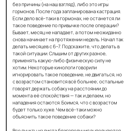
без причины (на наш взгляд), либо это игры
гормонов. После года запланирована кастрация.
Если дело всё-таки в гормонах, не останется ли
такое поведение по привычке после операции?
Бывает, месяц не нападает, а потом неожиданно
снова начинает на протяжении недель. Начал так
делать месяцев с 6–7. Подскажите, что делать в
такой ситуации. Слышим от других разное,
применять какую-либо физическую силу не
хотим. Некоторые кинологи говорили
игнорировать такое поведение, не двигаться, но
с возрастом становится всё больнее; остальные
говорят держать собаку на расстоянии до
момента её спокойствия — так и делаем, но
нападения остаются. Боимся, что с возрастом
будет только хуже. Чем всё-таки можно
объяснить такое поведение собаки?
Все пункты из листа благополучия выполняются,