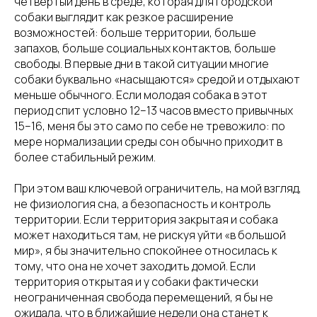
четвёртый день в среде, которая для городской
собаки выглядит как резкое расширение
возможностей: больше территории, больше
запахов, больше социальных контактов, больше
свободы. В первые дни в такой ситуации многие
собаки буквально «насыщаются» средой и отдыхают
меньше обычного. Если молодая собака в этот
период спит условно 12–13 часов вместо привычных
15–16, меня бы это само по себе не тревожило: по
мере нормализации среды сон обычно приходит в
более стабильный режим.
При этом ваш ключевой ограничитель, на мой взгляд,
не физиология сна, а безопасность и контроль
территории. Если территория закрытая и собака
может находиться там, не рискуя уйти «в большой
мир», я бы значительно спокойнее относилась к
тому, что она не хочет заходить домой. Если
территория открытая и у собаки фактически
неограниченная свобода перемещений, я бы не
ожидала, что в ближайшие недели она станет к