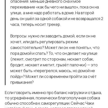
опасения: меньше дневного сна и моё
переживание «как бы чего ни вышло», пока он на
улице, а мне надо работать в доме. На второй
день он ушёл за одной собакой и не возвращался 2
часа, теперь носит трекер.
Вопросы: нужно ли заводить домой, если он не
хочет, или дать регулировать режим
самостоятельно? Может ли он «не понять», что
пора домой и спать? То, что он делает на улице
(лежит, смотрит по сторонам, нюхает собак,
бродит, нюхает и метит, грызёт палочки) — это
может быть «перегрелся, маюсь, но домой не
пойду»? Может ли со временем пройти за счёт
привыкания?
Если говорить именно про баланс нагрузки и отдыха,
то усреднённая, психически благополучная собака
обычно способна к саморегуляции. Сейчас Чаки