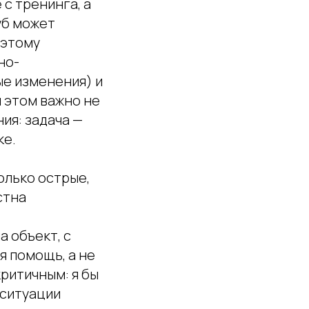
 с тренинга, а
уб может
оэтому
но-
ые изменения) и
 этом важно не
ия: задача —
ке.
олько острые,
стна
а объект, с
я помощь, а не
ритичным: я бы
 ситуации