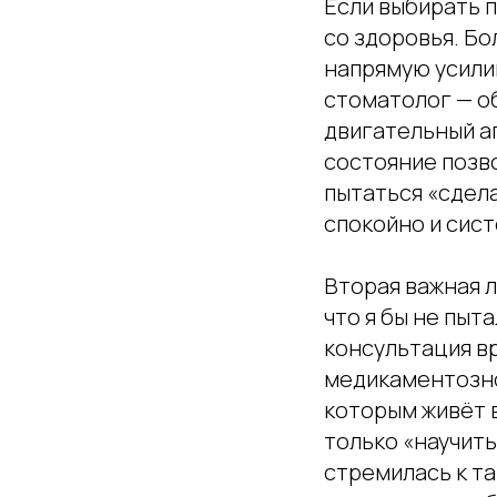
Если выбирать п
со здоровья. Бо
напрямую усили
стоматолог — о
двигательный ап
состояние позв
пытаться «сдела
спокойно и сист
Вторая важная л
что я бы не пыт
консультация в
медикаментозной
которым живёт 
только «научить
стремилась к та