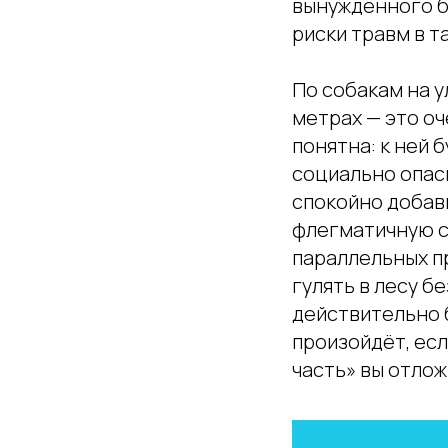
вынужденного бе
риски травм в т
По собакам на у
метрах — это оч
понятна: к ней 
социально опасн
спокойно добав
флегматичную со
параллельных пр
гулять в лесу б
действительно 
произойдёт, ес
часть» вы отлож