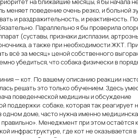
риоритет на ближайшие месяцы, я бы начала не
ль меняет поведение очень резко, и больной з
вать и раздражительность, и реактивность. П
бязательно. Параллельно я бы проверила опор
парат (суставы, признаки дисплазии, артрозн
оночника, а также при необходимости ЖКТ. При
ть всё за месяц» ценой собственного выгоран
емно убедиться, что собака физически в поряд
иния — кот. По вашему описанию реакции наст
алась решать это только обучением. Здесь уме
рача поведенческой медицины и обсуждение
 поддержки: собаке, которая так реагирует н
в одном доме, часто нужна именно медицинска
 правильно». Менеджмент при этом остаётся к
кой инфраструктуре, где кот не оказывается в