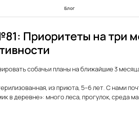
Блог
№81: Приоритеты на три 
ктивности
зировать собачьи планы на ближайшие 3 месяц
терилизованная, из приюта, 5–6 лет. С нами поч
ик в деревне»: много леса, прогулок, среда м