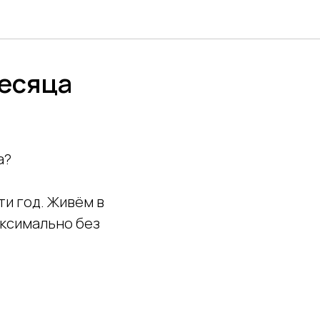
месяца
а?
ти год. Живём в
аксимально без