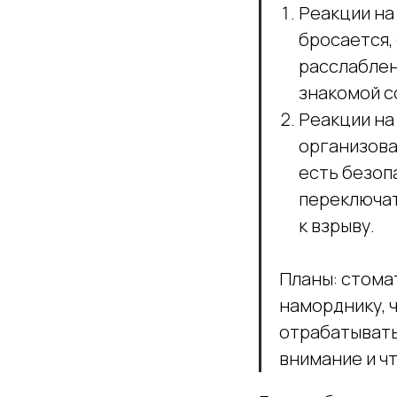
Реакции на 
бросается,
расслаблен
знакомой с
Реакции на 
организован
есть безоп
переключат
к взрыву.
Планы: стомат
наморднику, 
отрабатывать
внимание и ч