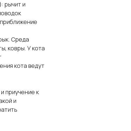
: рычит и
 поводок
о приближение
 рык. Среда
ы, ковры. У кота
т
ения кота ведут
 и приучение к
акой и
ратить