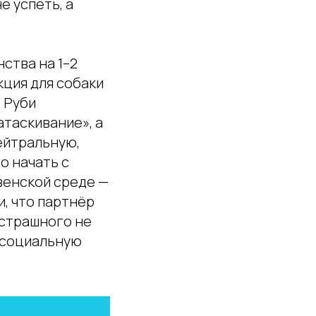
е успеть, а
ства на 1–2
кция для собаки
о Руби
атаскивание», а
ейтральную,
о начать с
венской среде —
и, что партнёр
 страшного не
 «социальную