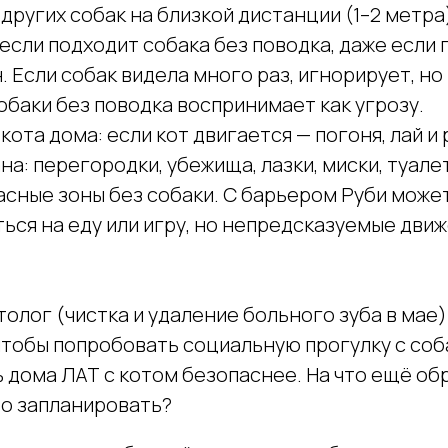
других собак на близкой дистанции (1–2 метра)
 если подходит собака без поводка, даже если
. Если собак видела много раз, игнорирует, н
обаки без поводка воспринимает как угрозу.
кота дома: если кот двигается — погоня, лай и
а: перегородки, убежища, лазки, миски, туалет
асные зоны без собаки. С барьером Руби може
ься на еду или игру, но непредсказуемые движ
олог (чистка и удаление больного зуба в мае)
чтобы попробовать социальную прогулку с соб
 дома ЛАТ с котом безопаснее. На что ещё об
то запланировать?