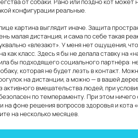
гства от собаки. Рано или поздно кот может н
акой конфигурации реальные.
лице картина выглядит иначе. Защита простран
ень малая дистанция, и сама по себе такая реа
буквально «влезают». У меня нет ощущения, чт
а как класс. Здесь я бы не делала ставку на «н
ила бы подходящего социального партнёра: н
баку, которая не будет лезть в контакт. Можн
огулок на дистанции, а можно — в вашей дере
ез активного вмешательства людей, при услови
безопасен по темпераменту. При этом ничего
ли на фоне решения вопросов здоровья и кота
ите на несколько месяцев.