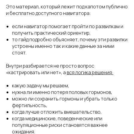
Это материал, который лежит под капотом публично
и бесплатно доступного навигатора:
если навигатор помогает пройти по развилкам и
получить практический ориентир,
то гайд подробно объясняет, почему эти развилки
устроены именно так и какие данные за ними
стоят.
Внутри разбирается не просто вопрос
«кастрировать или нет», а
вся логика решения:
какую задачу мы решаем,
нужна ли именно потеря половых гормонов,
можно ли сохранить гормоны и убрать только
фертильность,
когда лучше отложить вмешательство,
когда медицинские, поведенческие или
популяционные риски становятся важнее
ожидания.