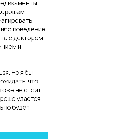
 медикаменты
 хорошем
еагировать
либо поведение.
ота с доктором
ением и
зя. Но я бы
 ожидать, что
тоже не стоит.
орошо удастся
льно будет