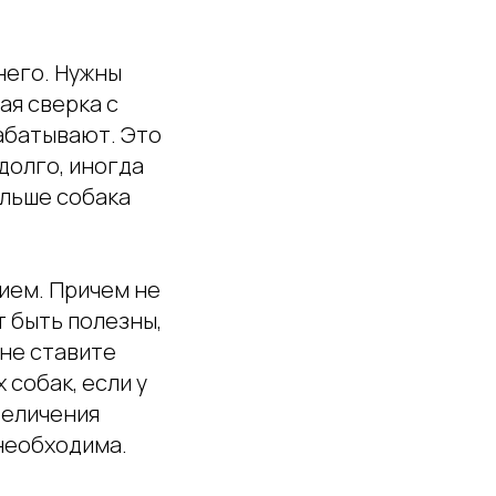
 него. Нужны
ая сверка с
рабатывают. Это
долго, иногда
альше собака
нием. Причем не
т быть полезны,
 не ставите
 собак, если у
величения
 необходима.