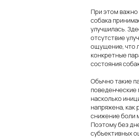
При этом важно 
собака принима
улучшилась. Зде
отсутствие улуч
ощущение, что л
конкретные пар
состояния собак
Обычно такие п
поведенческие п
насколько иници
напряжена, как 
снижение боли 
Поэтому без дн
субъективных ощ