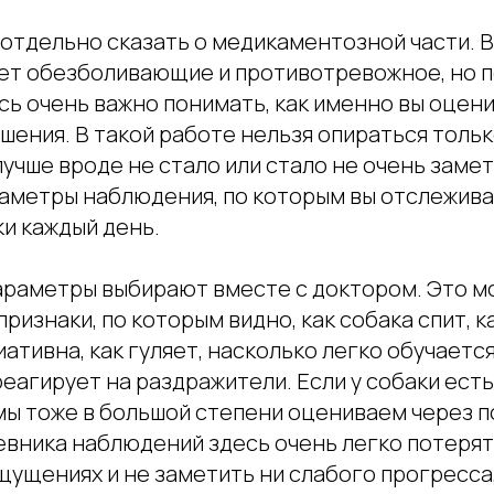
отдельно сказать о медикаментозной части. В
ет обезболивающие и противотревожное, но п
сь очень важно понимать, как именно вы оцен
шения. В такой работе нельзя опираться толь
учше вроде не стало или стало не очень заме
аметры наблюдения, по которым вы отслежив
и каждый день.
араметры выбирают вместе с доктором. Это м
ризнаки, по которым видно, как собака спит, ка
ативна, как гуляет, насколько легко обучается
реагирует на раздражители. Если у собаки есть 
мы тоже в большой степени оцениваем через п
евника наблюдений здесь очень легко потерят
ущениях и не заметить ни слабого прогресса,