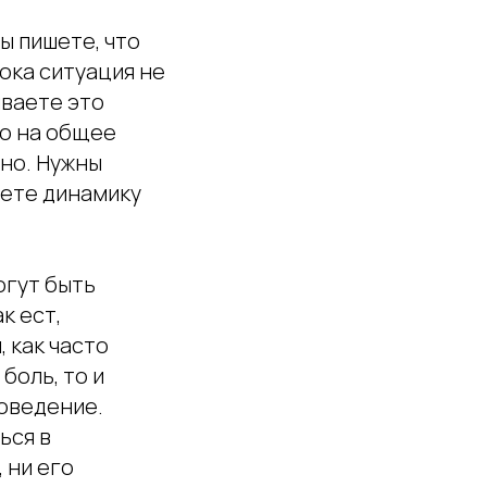
ы пишете, что
ока ситуация не
иваете это
ко на общее
тно. Нужны
аете динамику
огут быть
к ест,
, как часто
боль, то и
оведение.
ься в
 ни его