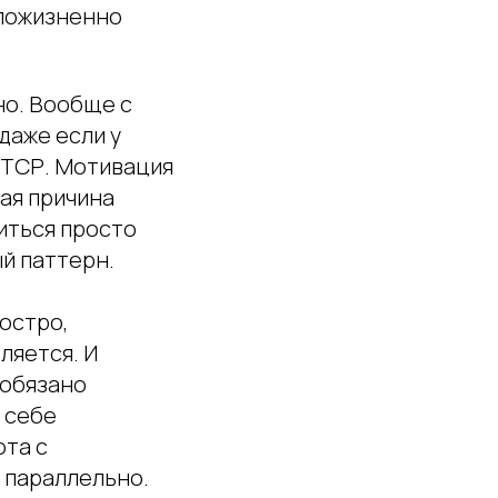
 пожизненно
но. Вообще с
даже если у
ПТСР. Мотивация
ная причина
иться просто
ый паттерн.
 остро,
ляется. И
 обязано
 себе
ота с
 параллельно.