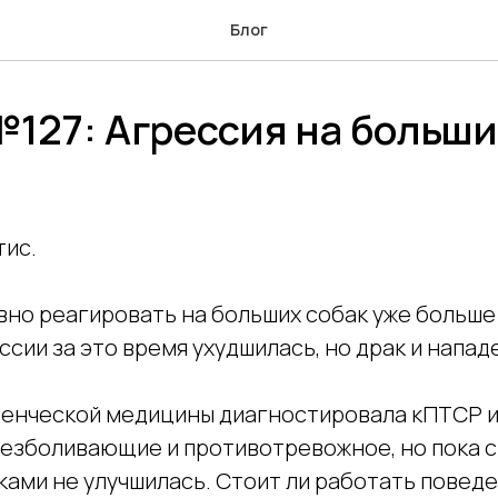
Блог
127: Агрессия на больши
и
тис.
вно реагировать на больших собак уже больше 
сии за это время ухудшилась, но драк и напад
енческой медицины диагностировала кПТСР и
езболивающие и противотревожное, но пока с
ками не улучшилась. Стоит ли работать поведе