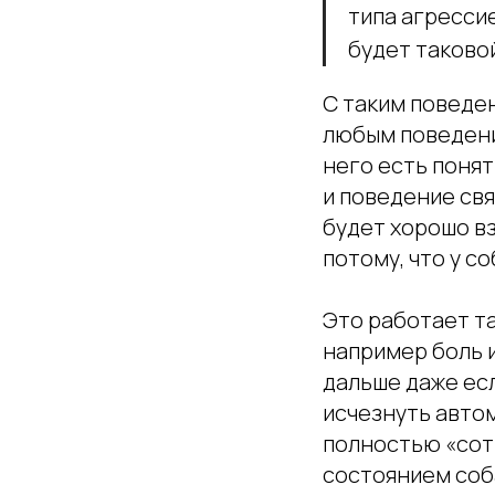
типа агрессие
будет таково
С таким поведе
любым поведени
него есть поня
и поведение свя
будет хорошо вз
потому, что у с
Это работает та
например боль и
дальше даже ес
исчезнуть автом
полностью «сотр
состоянием соб